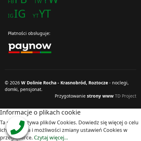
FB
TW
IG
YT
IG
YT
Płatności obsługuje:
© 2026
W Dolinie Rocha - Krasnobród, Roztocze
- noclegi,
domki, pensjonat.
Przygotowanie
strony www
TD Project
Informacje o plikach cookie
Ta strona używa plików Cookies. Dowiedz się więcej o celu
ich używania i możliwości zmiany ustawień Cookies w
przeglądarce.
Czytaj więcej...